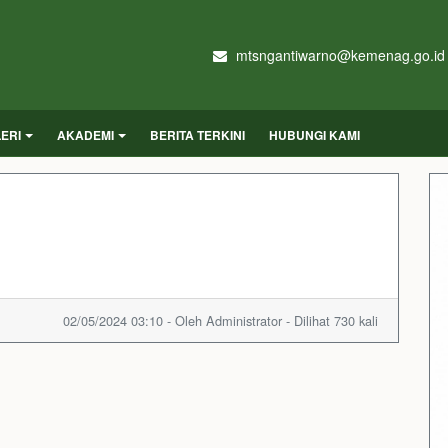
mtsngantiwarno@kemenag.go.id
ERI
AKADEMI
BERITA TERKINI
HUBUNGI KAMI
02/05/2024 03:10 - Oleh Administrator - Dilihat 730 kali