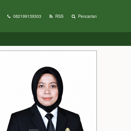
082199139303
RSS
Pencarian